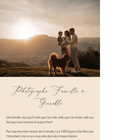
Photographe Famille à
Grenoble
Une famille c'est quoi? celle que l'on crée, celle que l'on choisi, celle qui
fait que nous sommes là aujourd'hui?
Peu importe votre version de la famille, il y a 1000 façons d'en être une,
l'important c'est ce qui vous relie dans les choses simples.