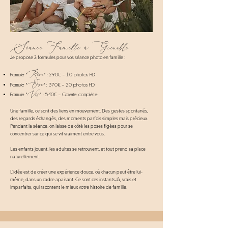
Séance Famille à Grenoble
Je propose 3 formules pour vos séance photo en famille :
Rêve
Formule "
" : 290€ – 10 photos HD
Ose
Formule "
" : 370€ – 20 photos HD
Vis
Formule "
" : 540€ – Galerie complète
Une famille, ce sont des liens en mouvement. Des gestes spontanés,
des regards échangés, des moments parfois simples mais précieux.
Pendant la séance, on laisse de côté les poses figées pour se
concentrer sur ce qui se vit vraiment entre vous.
Les enfants jouent, les adultes se retrouvent, et tout prend sa place
naturellement.
L’idée est de créer une expérience douce, où chacun peut être lui-
même, dans un cadre apaisant. Ce sont ces instants-là, vrais et
imparfaits, qui racontent le mieux votre histoire de famille.