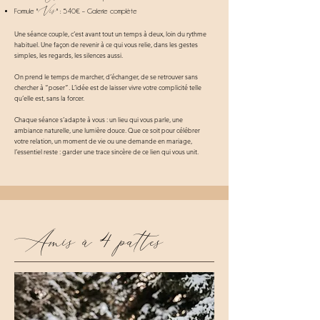
Vis
Formule "
" : 540€ – Galerie complète
Une séance couple, c’est avant tout un temps à deux, loin du rythme
habituel. Une façon de revenir à ce qui vous relie, dans les gestes
simples, les regards, les silences aussi.
On prend le temps de marcher, d’échanger, de se retrouver sans
chercher à “poser”. L’idée est de laisser vivre votre complicité telle
qu’elle est, sans la forcer.
Chaque séance s’adapte à vous : un lieu qui vous parle, une
ambiance naturelle, une lumière douce. Que ce soit pour célébrer
votre relation, un moment de vie ou une demande en mariage,
l’essentiel reste : garder une trace sincère de ce lien qui vous unit.
Amis à 4 pattes