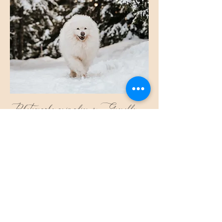
Photographe animalier à Grenoble
Je propose 3 formules pour vos séance photo animalière :
Rêve
Formule "
" : 290€ – 10 photos HD
Ose
Formule "
" : 370€ – 20 photos HD
Vis
Formule "
" : 540€ – Galerie complète
Nos animaux font partie de la famille, souvent au cœur de nos vies,
dans les moments simples comme dans les plus forts. Cette séance
leur laisse toute la place d’être eux-mêmes, sans contrainte.
On prend le temps, on s’adapte à leur rythme, à leur énergie, à leur
façon d’être. C’est dans cette liberté que naissent les images les plus
justes : un regard, une présence, une proximité naturelle avec vous.