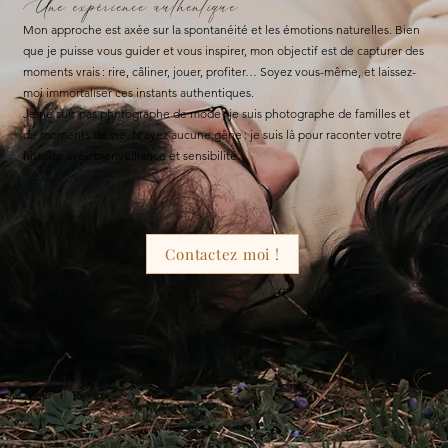
Une expérience authentique
Mon approche est axée sur la spontanéité et les émotions naturelles. Bien
que je puisse vous guider et vous inspirer, mon objectif est de capturer des
moments vrais : rire, câliner, jouer, profiter… Soyez vous-même, et laissez-
moi immortaliser ces instants authentiques.
Je ne suis pas photographe de mode ; je suis photographe de familles et
de moments de vie. N'ayez aucune gêne : je suis là pour raconter votre
histoire avec bienveillance et sensibilité.
Contactez moi !