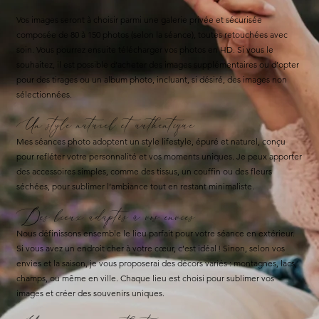
Vos images seront à choisir parmi une galerie privée et sécurisée
composée de 80 à 150 photos (selon la séance), toutes retouchées avec
soin. Vous pourrez ensuite télécharger vos photos en HD. Si vous le
souhaitez, il est possible d’acheter des images supplémentaires ou d’opter
pour des tirages ou un album photo, incluant, si désiré, des images non
sélectionnées.
Un style naturel et authentique
Mes séances photo adoptent un style lifestyle, épuré et naturel, conçu
pour refléter votre personnalité et vos moments uniques. Je peux apporter
des accessoires simples, comme des tissus, un couffin ou des fleurs
séchées, pour sublimer l’ambiance tout en restant minimaliste.
Des lieux adaptés à vos envies
Nous définissons ensemble le lieu parfait pour votre séance en extérieur.
Si vous avez un endroit cher à votre cœur, c’est idéal ! Sinon, selon vos
envies et la saison, je vous proposerai des décors variés : montagnes, lacs,
champs, ou même en ville. Chaque lieu est choisi pour sublimer vos
images et créer des souvenirs uniques.