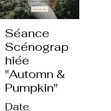
Famille, Maternité, Mariage, Lifestyle
En savoir plus
Séance
Scénograp
hiée
"Automn &
Pumpkin"
Date