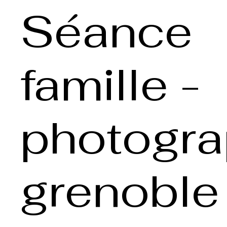
Séance
famille -
photogr
grenoble