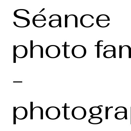
Séance
photo fam
-
photogr