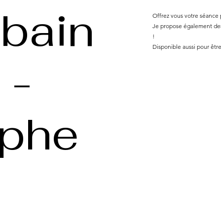
 bain
Offrez vous votre séance
Je propose également des 
!
Disponible aussi pour êt
 -
aphe